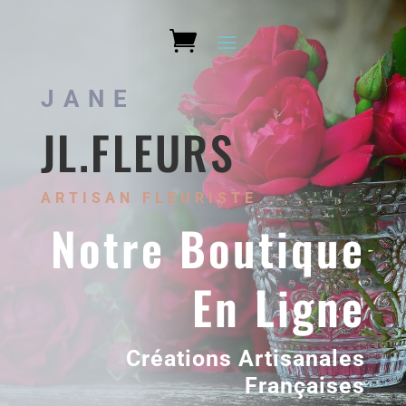
JANE
JL.FLEURS
ARTISAN FLEURISTE
Notre Boutique
En Ligne
Créations Artisanales
Françaises